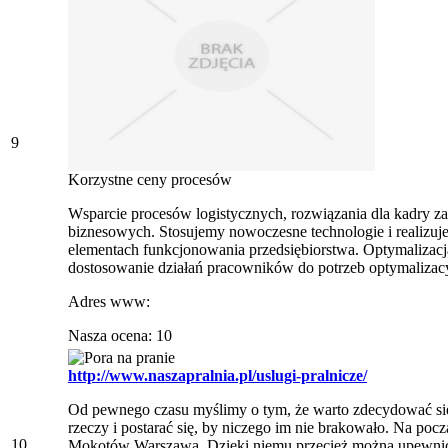
9
Korzystne ceny procesów
Wsparcie procesów logistycznych, rozwiązania dla kadry za
biznesowych. Stosujemy nowoczesne technologie i realizuj
elementach funkcjonowania przedsiębiorstwa. Optymalizacja
dostosowanie działań pracowników do potrzeb optymalizacy
Adres www:
Nasza ocena: 10
http://www.naszapralnia.pl/uslugi-pralnicze/
Od pewnego czasu myślimy o tym, że warto zdecydować si
rzeczy i postarać się, by niczego im nie brakowało. Na pocz
10
Mokotów Warszawa. Dzięki niemu przecież można upewnić s