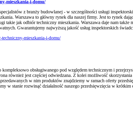
zny-mieszkania-i-domu/
 specjalistów z branży budowlanej - w szczególności usługi inspektorsk
szkania. Warszawa to główny rynek dla naszej firmy. Jest to rynek daj
i takie jak odbiór techniczny mieszkania. Warszawa daje nam także mo
watnych. Gwarantujemy najwyższą jakość usług inspektorskich świadc
r-techniczny-mieszkania-i-domu/
o kompleksowo obsługiwanego pod względem technicznym i przejrzyst
trona również jest częściej odwiedzana. Z kolei możliwość skorzystani
 sprzedawanych w nim produktów znajdziemy w ramach oferty przedsię
y w stanie rozwinąć działalność naszego przedsięwzięcia w krótkim 