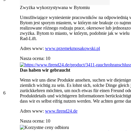
Zwyżka wykorzystywana w Bytomiu
Umożliwiające wyniesienie pracowników na odpowiednią wy
Bytom jest sporym miastem, w którym nie brakuje co najm
realizowane różnego rodzaju prace, okresowe lub jednora
zwyżka. Bytom to miasto, w którym, podobnie jak w wielu 
Rad-Lift.
Adres www:
www.przemekmosakowski.pl
Nasza ocena: 10
Das haben wir gebraucht
Wenn wir uns diese Produkte ansehen, suchen wir diejenige
ziemlich wichtig zu sein. Es lohnt sich, solche Dinge gleich 
zurückkehren möchten, um noch etwas für einen Freund oder
6
Produktdetails und wichtigeren Informationen berücksichtigt
dass wir es selbst eifrig nutzen werden. Wir achten gerne da
Adres www:
www.firend24.de
Nasza ocena: 10