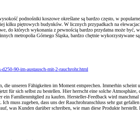
sokość podnośniki koszowe określane są bardzo często, w popularne
niej kilku piętrowych budynków. W licznych przypadkach na elewacj
zowe, do których wykonania z pewnością bardzo przydatna może być, 
innych metropolia Górnego Śląska, bardzo chętnie wykorzystywane są
n, die unseren Fähigkeiten im Moment entsprechen. Immerhin scheint 
jetzt für sich selbst zu bestellen. Hier herrscht eine solche Atmosphäre,
 ein Familienmitglied zu kaufen. Hersteller-Feedback wird manchmal b
. Ich muss zugeben, dass uns der Rauchrohranschluss sehr gut gefallen h
rauf, was Kunden darüber schreiben, wie man diese Produkte herstellt. E