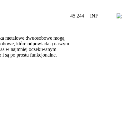
45 244
INF
 łóżka metalowe dwuosobowe mogą
uosobowe, które odpowiadają naszym
 nas w najmniej oczekiwanym
i są po prostu funkcjonalne.