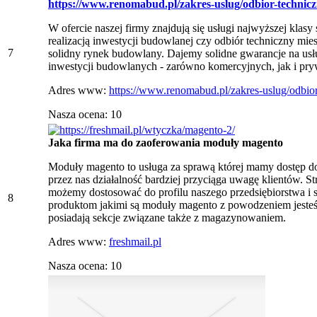
https://www.renomabud.pl/zakres-uslug/odbior-technic
W ofercie naszej firmy znajdują się usługi najwyższej klasy
realizacją inwestycji budowlanej czy odbiór techniczny mie
7
solidny rynek budowlany. Dajemy solidne gwarancje na usług
inwestycji budowlanych - zarówno komercyjnych, jak i pry
Adres www:
https://www.renomabud.pl/zakres-uslug/odbio
Nasza ocena: 10
Jaka firma ma do zaoferowania moduły magento
Moduły magento to usługa za sprawą której mamy dostęp d
przez nas działalność bardziej przyciąga uwagę klientów. S
możemy dostosować do profilu naszego przedsiębiorstwa i
8
produktom jakimi są moduły magento z powodzeniem jesteśm
posiadają sekcje związane także z magazynowaniem.
Adres www:
freshmail.pl
Nasza ocena: 10