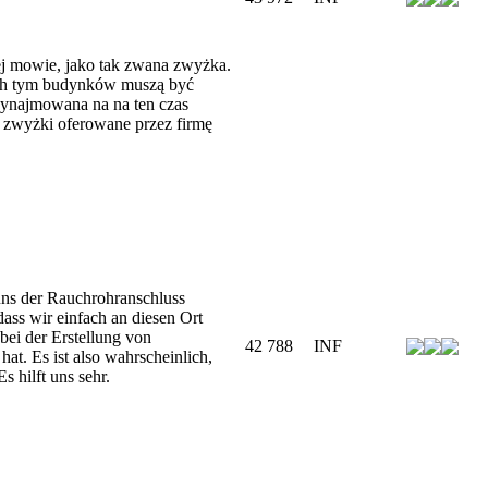
j mowie, jako tak zwana zwyżka.
ach tym budynków muszą być
wynajmowana na na ten czas
 zwyżki oferowane przez firmę
uns der Rauchrohranschluss
 dass wir einfach an diesen Ort
ei der Erstellung von
42 788
INF
at. Es ist also wahrscheinlich,
s hilft uns sehr.