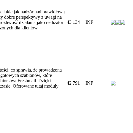
ie takie jak nadzór nad prawidłową
ący dobre perspektywy z uwagi na
43 134
INF
żliwość działania jako realizator
zonych dla klientów.
ości, co sprawia, że prowadzona
a gotowych szablonów, które
biorstwa Freshmail. Dzięki
42 791
INF
czasie. Oferowane tutaj moduły