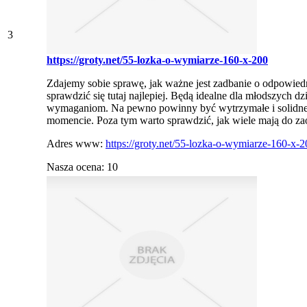
3
https://groty.net/55-lozka-o-wymiarze-160-x-200
Zdajemy sobie sprawę, jak ważne jest zadbanie o odpowie
sprawdzić się tutaj najlepiej. Będą idealne dla młodszych
wymaganiom. Na pewno powinny być wytrzymałe i solidne. 
momencie. Poza tym warto sprawdzić, jak wiele mają do zao
Adres www:
https://groty.net/55-lozka-o-wymiarze-160-x-2
Nasza ocena: 10