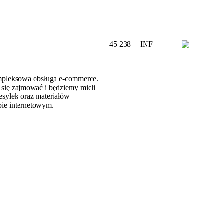
45 238
INF
kompleksowa obsługa e-commerce.
się zajmować i będziemy mieli
esyłek oraz materiałów
pie internetowym.