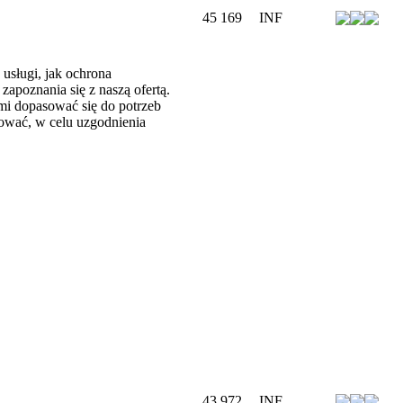
45 169
INF
 usługi, jak ochrona
poznania się z naszą ofertą.
ami dopasować się do potrzeb
ktować, w celu uzgodnienia
43 972
INF