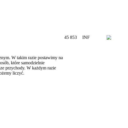
45 853
INF
cznym. W takim razie postawimy na
osób, które samodzielnie
psze przychody. W każdym razie
możemy liczyć.