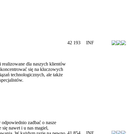
42 193
INF
i realizowane dla naszych klientów
 skoncentrować się na kluczowych
ązań technologicznych, ale także
pecjalistów.
 odpowiednio zadbać o nasze
 się nawet i u nas magiel,
41 854
INF
sowania. W każdym razie na pewno