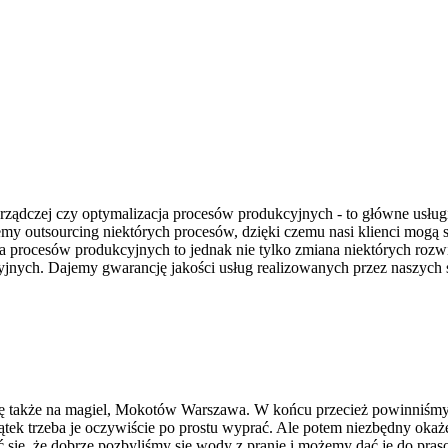
rządczej czy optymalizacja procesów produkcyjnych - to główne usług
emy outsourcing niektórych procesów, dzięki czemu nasi klienci mogą
 procesów produkcyjnych to jednak nie tylko zmiana niektórych rozwi
jnych. Dajemy gwarancję jakości usług realizowanych przez naszych s
ę także na magiel, Mokotów Warszawa. W końcu przecież powinniśmy
ątek trzeba je oczywiście po prostu wyprać. Ale potem niezbędny okaże
ię, że dobrze pozbyliśmy się wody z pranie i możemy dać je do pra